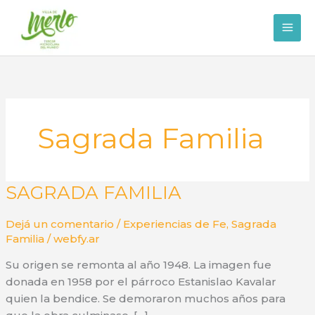
Ir
al
contenido
Sagrada Familia
SAGRADA FAMILIA
Dejá un comentario
/
Experiencias de Fe
,
Sagrada
Familia
/
webfy.ar
Su origen se remonta al año 1948. La imagen fue
donada en 1958 por el párroco Estanislao Kavalar
quien la bendice. Se demoraron muchos años para