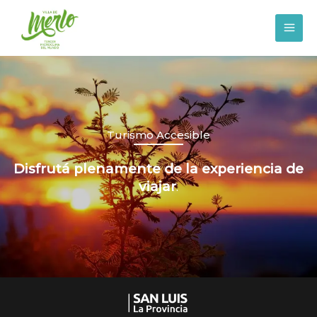
Ir
al
contenido
Turismo Accesible
Disfrutá plenamente de la experiencia de
viajar
.