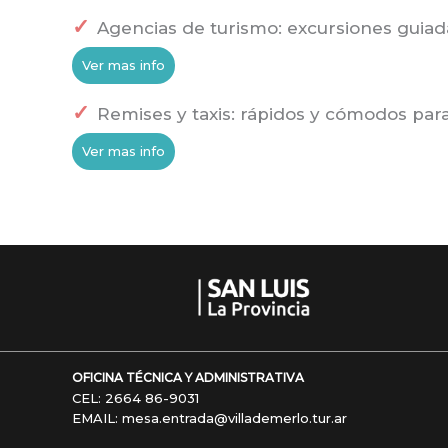
Agencias de turismo: excursiones guiada
Ver mas info
Remises y taxis: rápidos y cómodos para
Ver mas info
OFICINA TÉCNICA Y ADMINISTRATIVA
CEL: 2664 86-9031
EMAIL: mesa.entrada@villademerlo.tur.ar