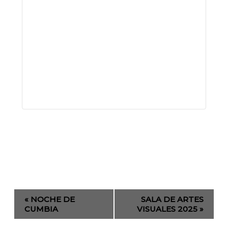
Evento
«
NOCHE DE
SALA DE ARTES
de
CUMBIA
VISUALES 2025
»
Navegación