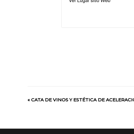
Ver Lugar sitio Web
«
CATA DE VINOS Y ESTÉTICA DE ACELERAC
Evento
de
Navegación