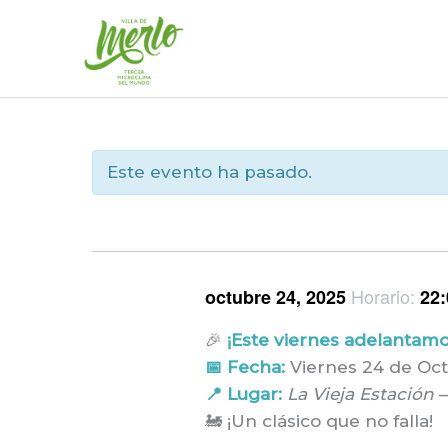
Ir
al
contenido
Este evento ha pasado.
Horario:
octubre 24, 2025
22:
🎉
¡Este viernes adelantamos
📅 Fecha:
Viernes 24 de Oc
📍 Lugar:
La Vieja Estación
–
🚂 ¡Un clásico que no falla!