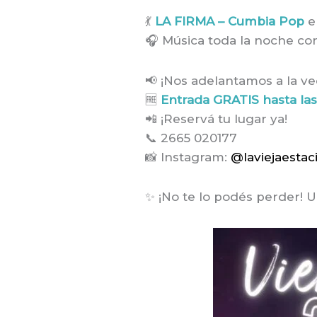
💃
LA FIRMA – Cumbia Pop
e
🎧 Música toda la noche c
📢 ¡Nos adelantamos a la ve
🆓
Entrada GRATIS hasta las
📲 ¡Reservá tu lugar ya!
📞 2665 020177
📸 Instagram:
@laviejaestac
✨ ¡No te lo podés perder! 