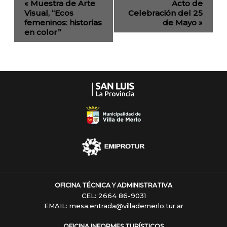
«
Muestra de Arte
Acto de
de
Visual, “Ecos
Celebración del 25
femeninos: historias
de Mayo
»
Navegación
en color”
OFICINA TÉCNICA Y ADMINISTRATIVA
CEL: 2664 86-9031
EMAIL: mesa.entrada@villademerlo.tur.ar
OFICINA INFORMES TURÍSTICOS