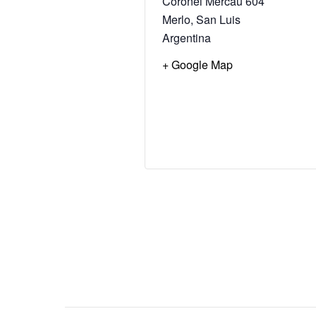
Coronel Mercau 604
Merlo
,
San Luis
Argentina
+ Google Map