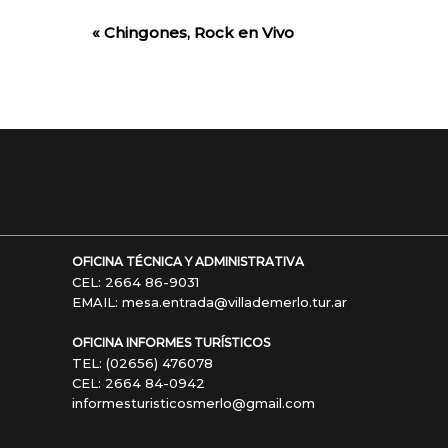
«
Chingones, Rock en Vivo
Evento
de
Navegación
OFICINA TÉCNICA Y ADMINISTRATIVA
CEL: 2664 86-9031
EMAIL: mesa.entrada@villademerlo.tur.ar
OFICINA INFORMES TURÍSTICOS
TEL: (02656) 476078
CEL: 2664 84-0942
informesturisticosmerlo@gmail.com