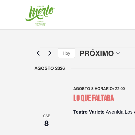
Ir
al
contenido
PRÓXIMO
Eventos
Hoy
Seleccionar
AGOSTO 2026
la
fecha.
AGOSTO 8 HORARIO: 22:00
LO QUE FALTABA
Teatro Variete
Avenida Los A
SÁB
8