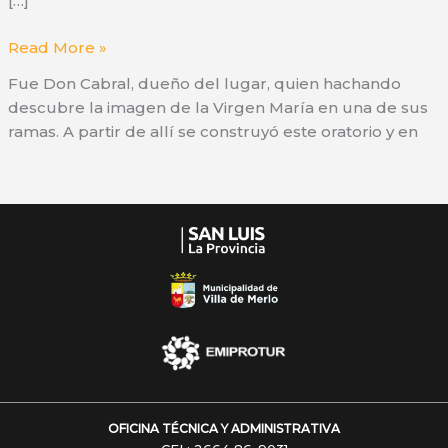
[…]
ORATORIO
Read More »
VIRGEN
Fue Don Cabral, dueño del lugar, quien hachando
DEL
descubre la imagen de la Virgen María en una de sus
TALA
ramas. A partir de allí se construyó este oratorio y en
OFICINA TÉCNICA Y ADMINISTRATIVA