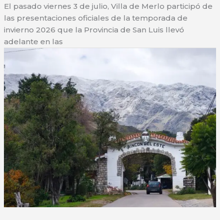
El pasado viernes 3 de julio, Villa de Merlo participó de
cercanía:
las presentaciones oficiales de la temporada de
villa
invierno 2026 que la Provincia de San Luis llevó
de
adelante en las
merlo
presente
en
mendoza
y
san
juan