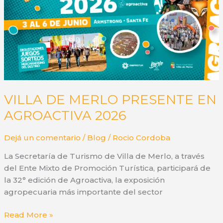
2026
VILLA DE MERLO PRESENTE EN
AGROACTIVA 2026
Dejá un comentario
/
Blog
/
Rocio Cordoba
La Secretaría de Turismo de Villa de Merlo, a través
del Ente Mixto de Promoción Turística, participará de
la 32° edición de Agroactiva, la exposición
agropecuaria más importante del sector
VILLA
Read More »