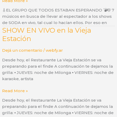
Tributo
Read More »
a
🎸EL GRUPO QUE TODOS ESTABAN ESPERANDO 💣🎼 7
Soda
músicos en busca de llevar al espectador a los shows
Stereo
de SODA en vivo, tal cual lo hacían ellos. Por eso en
SHOW EN VIVO en la Vieja
Estación
Dejá un comentario
/
webfy.ar
Desde hoy, el Restaurante La Vieja Estación se va
preparando para el finde A continuación te dejamos la
grilla: ▪️ JUEVES: noche de Milonga ▪️ VIERNES: noche de
karaoke, artista
SHOW
Read More »
EN
Desde hoy, el Restaurante La Vieja Estación se va
VIVO
preparando para el finde A continuación te dejamos la
en
grilla: ▪️ JUEVES: noche de Milonga ▪️ VIERNES: noche de
la