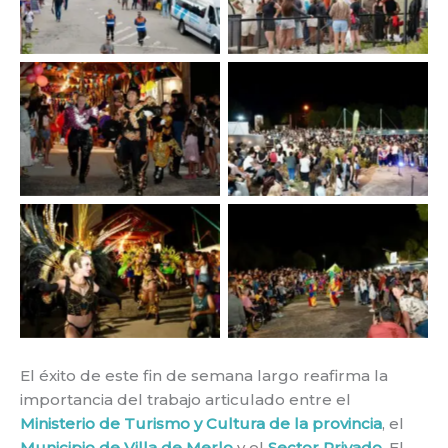
No Caption
No Caption
No Caption
No Caption
El éxito de este fin de semana largo reafirma la
importancia del trabajo articulado entre el
Ministerio de Turismo y Cultura de la provincia
, el
Municipio de Villa de Merlo
y el
Sector Privado.
El