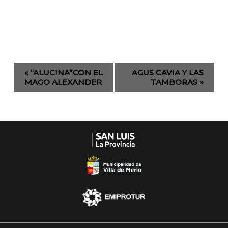
Evento
«
“ALUCINA”CON EL
AGUS CAVIA Y LAS
de
MAGO ALEXANDER
TAMBORAS
»
Navegación