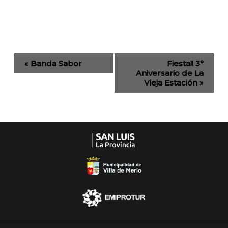
Evento
«
Banda Sabor
Fiesta!! 3°
de
Aniversario de La
Vieja Estación
»
Navegación