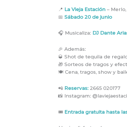
📍
La Vieja Estación
– Merlo,
📅
Sábado 20 de junio
🎧 Musicaliza:
DJ Dante Aria
🎉 Además:
🥃 Shot de tequila de regalo
🎁 Sorteos de tragos y efec
🍽 Cena, tragos, show y bail
📲
Reservas:
2665 020177
📸 Instagram: @laviejaestac
🎟
Entrada gratuita hasta la