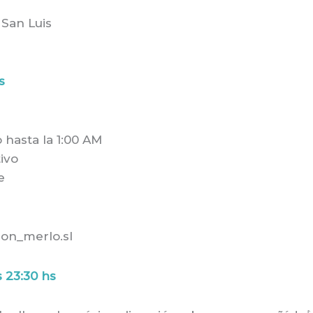
 San Luis
s
 hasta la 1:00 AM
tivo
e
ion_merlo.sl
s 23:30 hs