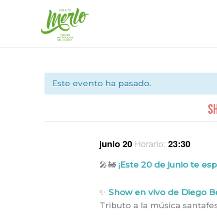
Ir
al
contenido
Este evento ha pasado.
SH
Horario:
junio 20
23:30
🎤🚂
¡Este 20 de junio te e
✨
Show en vivo de Diego B
Tributo a la música santafe