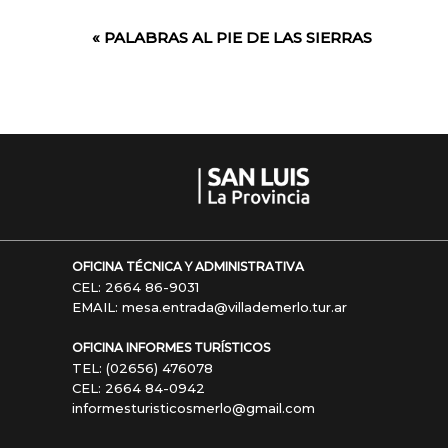
«
PALABRAS AL PIE DE LAS SIERRAS
Evento
de
Navegación
OFICINA TÉCNICA Y ADMINISTRATIVA
CEL: 2664 86-9031
EMAIL: mesa.entrada@villademerlo.tur.ar
OFICINA INFORMES TURÍSTICOS
TEL: (02656) 476078
CEL: 2664 84-0942
informesturisticosmerlo@gmail.com