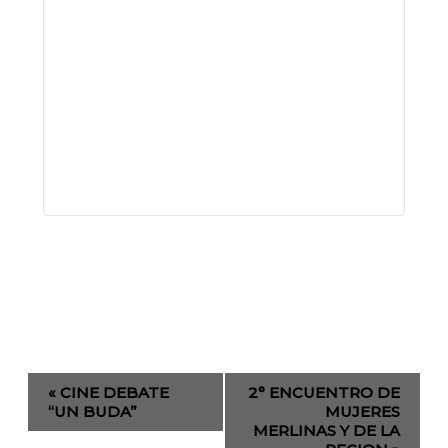
Evento
«
CINE DEBATE
2° ENCUENTRO DE
de
“UN BUDA”
MUJERES
MERLINAS Y DE LA
Navegación