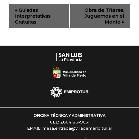
Evento
«
Guiadas
Obra de Títeres,
de
Interpretativas
Juguemos en el
Gratuitas
Monte
»
Navegación
OFICINA TÉCNICA Y ADMINISTRATIVA
CEL: 2664 86-9031
EMAIL: mesa.entrada@villademerlo.tur.ar