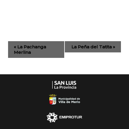
Evento
«
La Pachanga
La Peña del Tatita
»
de
Merlina
Navegación