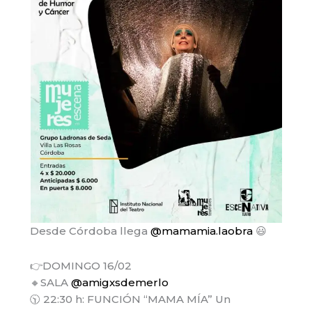
Desde Córdoba llega
@mamamia.laobra
😃
👉DOMINGO 16/02
🔸SALA
@amigxsdemerlo
🕥 22:30 h: FUNCIÓN “MAMA MÍA” Un