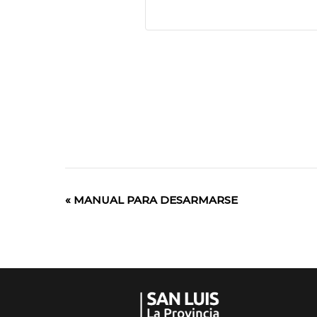
«
MANUAL PARA DESARMARSE
Evento
de
Navegación