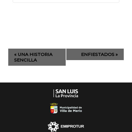
Evento
«
UNA HISTORIA
ENFIESTADOS
»
de
SENCILLA
Navegación