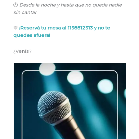
🕗
Desde la noche y hasta que no quede nadie
sin cantar
💛
¡Reservá tu mesa al 1138812313
y no te
quedes afuera!
¿Venís?