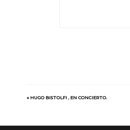
«
HUGO BISTOLFI , EN CONCIERTO.
Evento
de
Navegación