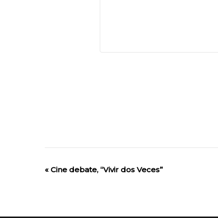
«
Cine debate, “Vivir dos Veces”
Evento
de
Navegación