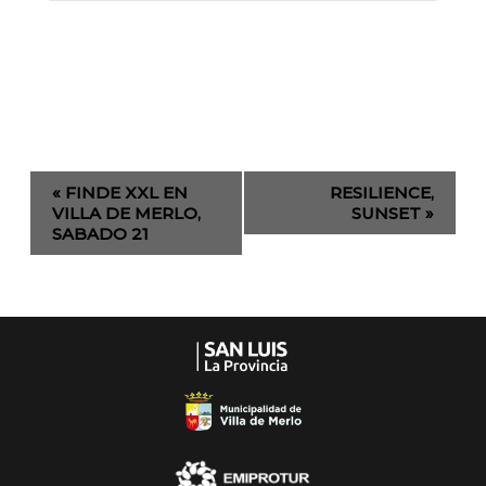
Evento
«
FINDE XXL EN
RESILIENCE,
de
VILLA DE MERLO,
SUNSET
»
SABADO 21
Navegación