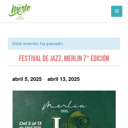
Ir
al
contenido
Este evento ha pasado.
Festival de Jazz, Merlin 7° Edición
–
abril 5, 2025
abril 13, 2025