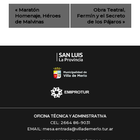
Evento
«
Maratón
Obra Teatral,
de
Homenaje, Héroes
Fermín y el Secreto
de Malvinas
de los Pájaros
»
Navegación
OFICINA TÉCNICA Y ADMINISTRATIVA
CEL: 2664 86-9031
EMAIL: mesa.entrada@villademerlo.tur.ar