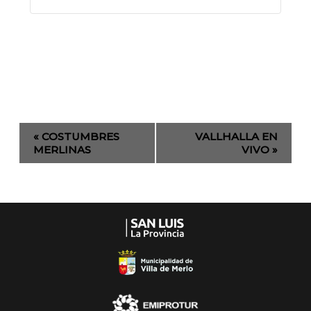
Evento
«
COSTUMBRES
VALLHALLA EN
de
MERLINAS
VIVO
»
Navegación