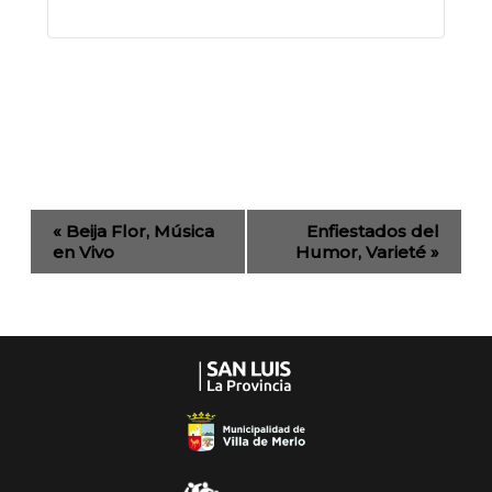
Evento
«
Beija Flor, Música
Enfiestados del
de
en Vivo
Humor, Varieté
»
Navegación