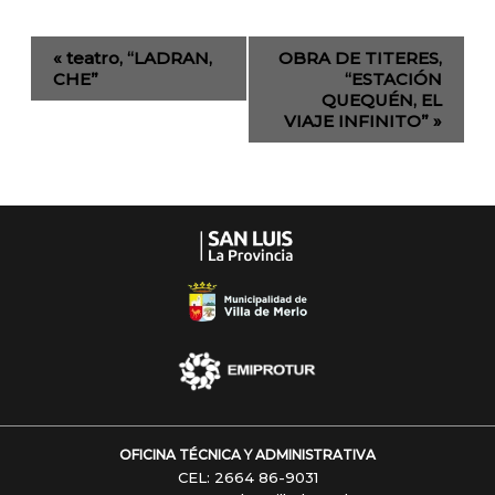
Evento
«
teatro, “LADRAN,
OBRA DE TITERES,
de
CHE”
“ESTACIÓN
QUEQUÉN, EL
Navegación
VIAJE INFINITO”
»
OFICINA TÉCNICA Y ADMINISTRATIVA
CEL: 2664 86-9031