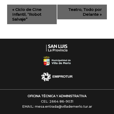
Evento
«
Ciclo de CIne
Teatro, Todo por
de
Infantil, “Robot
Delante
»
Salvaje”
Navegación
OFICINA TÉCNICA Y ADMINISTRATIVA
CEL: 2664 86-9031
EMAIL: mesa.entrada@villademerlo.tur.ar