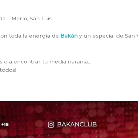
a – Merlo, San Luis
 con toda la energía de
Bakán
y un especial de San 
os o a encontrar tu media naranja…
 todos!