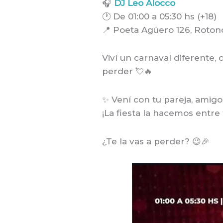
🎧
DJ Leo Alocco
🕐 De 01:00 a 05:30 hs (+18)
📍 Poeta Agüero 126, Rotond
Viví un carnaval diferente,
perder 💘🔥
✨ Vení con tu pareja, amig
¡La fiesta la hacemos entre
¿Te la vas a perder? 😉🎉