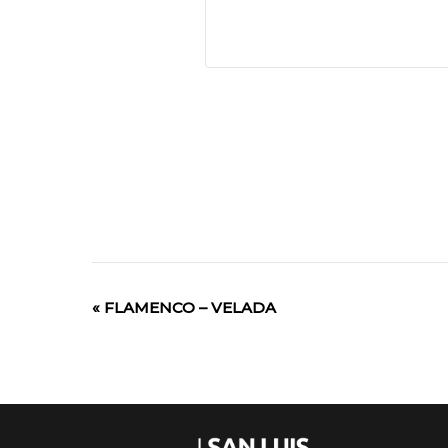
«
FLAMENCO – VELADA
Evento
de
Navegación