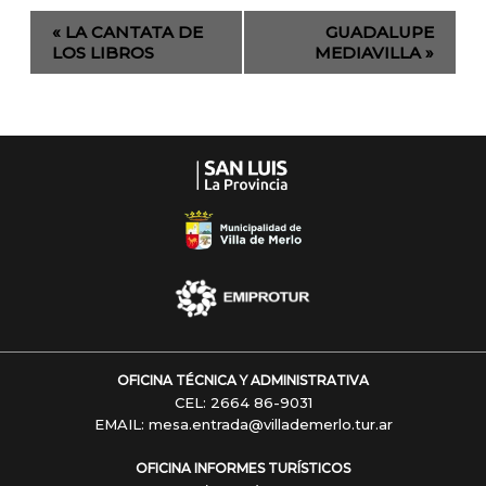
Evento
«
LA CANTATA DE
GUADALUPE
de
LOS LIBROS
MEDIAVILLA
»
Navegación
OFICINA TÉCNICA Y ADMINISTRATIVA
CEL: 2664 86-9031
EMAIL: mesa.entrada@villademerlo.tur.ar
OFICINA INFORMES TURÍSTICOS