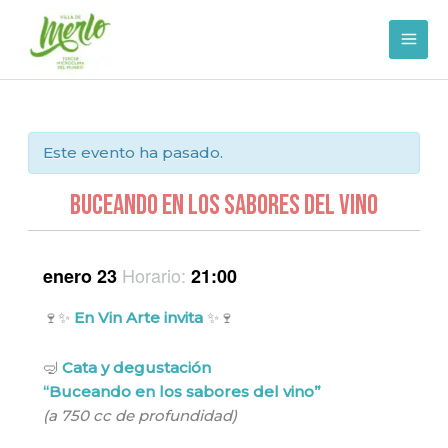
Ir
al
contenido
Este evento ha pasado.
BUCEANDO EN LOS SABORES DEL VINO
Horario:
enero 23
21:00
🍷✨
En Vin Arte invita
✨🍷
🤿
Cata y degustación
“Buceando en los sabores del vino”
(a 750 cc de profundidad)