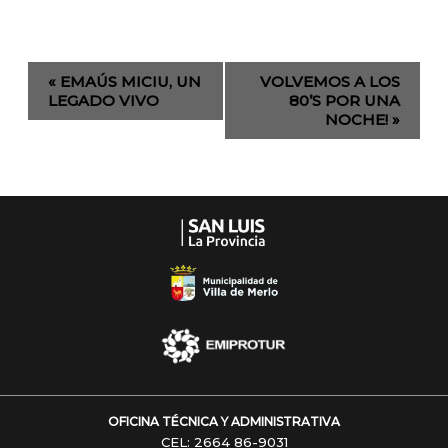
Evento
«
EMAÚS MICIU, UN
VOLVEMOS A LOS
de
LEGADO VIVO
80’S POR UNA
NOCHE!
»
Navegación
OFICINA TÉCNICA Y ADMINISTRATIVA
CEL: 2664 86-9031