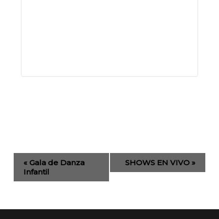
Evento
«
Gala de Danza
SHOWS EN VIVO
»
de
Infantil
Navegación