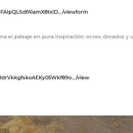
/1FAIpQLSdfA1amX8txlD…/viewform
a el paisaje en pura inspiración: ocres, dorados y u
…/1drVkkgfskoAEKy05Wkf89o…/view