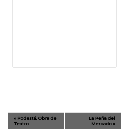
Evento
«
Podestá, Obra de
La Peña del
de
Teatro
Mercado
»