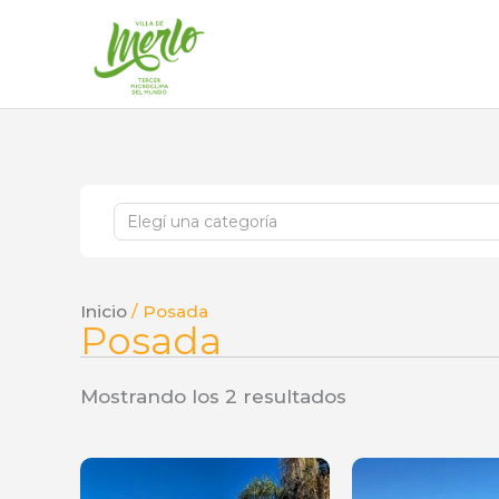
Ir
al
contenido
E
l
e
Inicio
/ Posada
Posada
g
í
Mostrando los 2 resultados
u
n
a