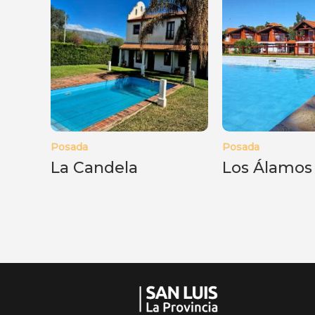
c
a
t
e
g
o
Posada
Posada
r
La Candela
Los Álamos
í
a