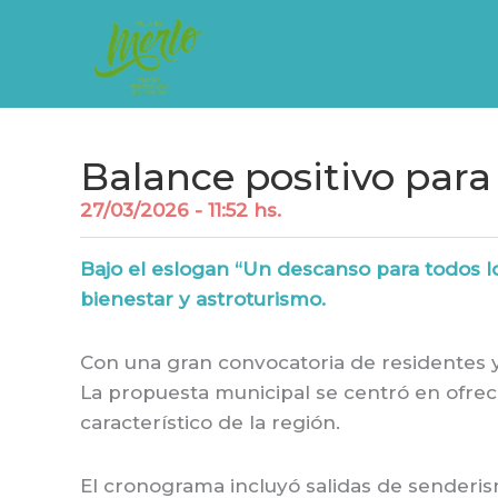
Ir
al
contenido
Balance positivo para 
27/03/2026 - 11:52 hs.
Bajo el eslogan “Un descanso para todos lo
bienestar y astroturismo.
Con una gran convocatoria de residentes y
La propuesta municipal se centró en ofrece
característico de la región.
El cronograma incluyó salidas de senderis